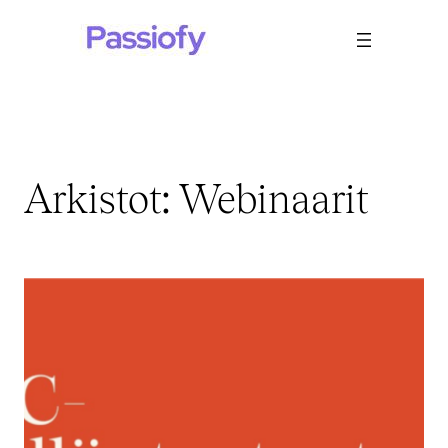
Siirry
sisältöön
Arkistot:
Webinaarit