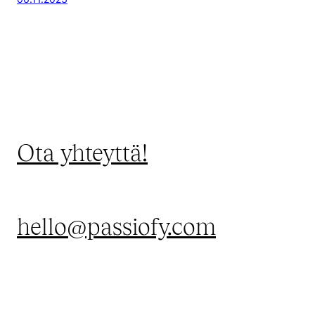
Ota yhteyttä!
hello@passiofy.com