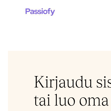
Siirry
sisältöön
Kirjaudu si
tai luo oma 