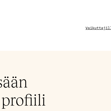
Vaikuttajil
sään
profiili