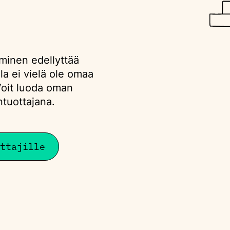
minen edellyttää
la ei vielä ole omaa
 Voit luoda oman
öntuottajana.
ttajille