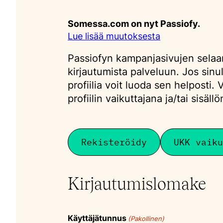
Somessa.com on nyt Passiofy.
Lue lisää muutoksesta
Passiofyn kampanjasivujen selaa
kirjautumista palveluun. Jos sinul
profiilia voit luoda sen helposti.
profiilin vaikuttajana ja/tai sisäll
Rekisteröidy
UKK vaiku
Kirjautumislomake
Käyttäjätunnus
(Pakollinen)