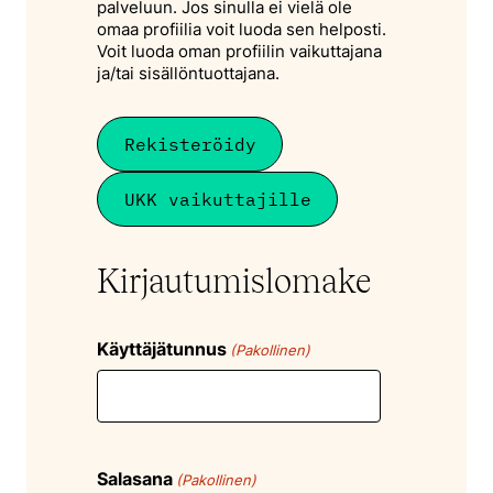
palveluun. Jos sinulla ei vielä ole
omaa profiilia voit luoda sen helposti.
Voit luoda oman profiilin vaikuttajana
ja/tai sisällöntuottajana.
Rekisteröidy
UKK vaikuttajille
Kirjautumislomake
Käyttäjätunnus
(Pakollinen)
Salasana
(Pakollinen)