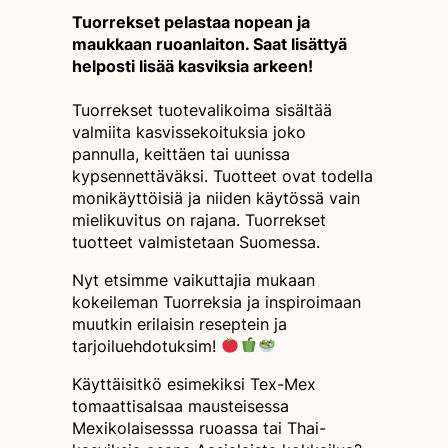
Tuorrekset pelastaa nopean ja
maukkaan ruoanlaiton. Saat lisättyä
helposti lisää kasviksia arkeen!
Tuorrekset tuotevalikoima sisältää
valmiita kasvissekoituksia joko
pannulla, keittäen tai uunissa
kypsennettäväksi. Tuotteet ovat todella
monikäyttöisiä ja niiden käytössä vain
mielikuvitus on rajana. Tuorrekset
tuotteet valmistetaan Suomessa.
Nyt etsimme vaikuttajia mukaan
kokeileman Tuorreksia ja inspiroimaan
muutkin erilaisin reseptein ja
tarjoiluehdotuksim!
Käyttäisitkö esimekiksi Tex-Mex
tomaattisalsaa mausteisessa
Mexikolaisesssa ruoassa tai Thai-