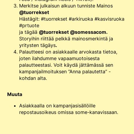
Merkitse julkaisun alkuun tunniste Mainos
@tuorrekset
Hästägit: #tuorrekset #arkiruoka #kasvisruoka
#prtuote
ja tägää
@tuorrekset @somessacom.
Storyihin riittää pelkkä mainosmerkintä ja
yritysten tägäys
.
Palautteesi on asiakkaalle arvokasta tietoa,
joten ilahdumme vapaamuotoisesta
palautteestasi. Voit käydä jättämässä sen
kampanjailmoituksen ”Anna palautetta” -
kohdan alta.
Muuta
Asiakkaalla on kampanjasisällöille
repostausoikeus omissa some-kanavissaan.