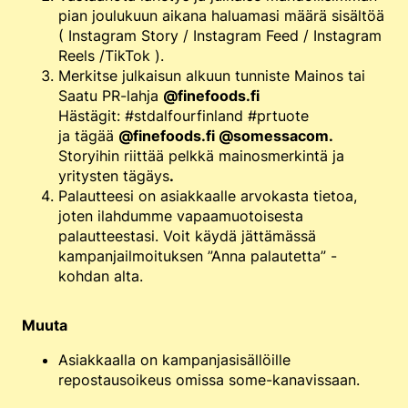
pian joulukuun aikana haluamasi määrä sisältöä
( Instagram Story / Instagram Feed / Instagram
Reels /TikTok ).
Merkitse julkaisun alkuun tunniste Mainos tai
Saatu PR-lahja
@finefoods.fi
Hästägit: #stdalfourfinland #prtuote
ja tägää
@finefoods.fi @somessacom.
Storyihin riittää pelkkä mainosmerkintä ja
yritysten tägäys
.
Palautteesi on asiakkaalle arvokasta tietoa,
joten ilahdumme vapaamuotoisesta
palautteestasi. Voit käydä jättämässä
kampanjailmoituksen ”Anna palautetta” -
kohdan alta.
Muuta
Asiakkaalla on kampanjasisällöille
repostausoikeus omissa some-kanavissaan.