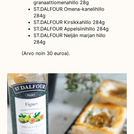
granaattiomenahillo 28g
ST.DALFOUR Omena-kanelihillo
284g
ST.DALFOUR Kirsikkahillo 284g
ST.DALFOUR Appelsiinihillo 284g
ST.DALFOUR Neljän marjan hillo
284g
(Arvo noin 30 euroa).