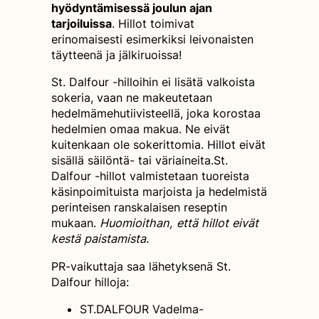
hyödyntämisessä joulun ajan
tarjoiluissa
. Hillot toimivat
erinomaisesti esimerkiksi leivonaisten
täytteenä ja jälkiruoissa!
St. Dalfour -hilloihin ei lisätä valkoista
sokeria, vaan ne makeutetaan
hedelmämehutiivisteellä, joka korostaa
hedelmien omaa makua. Ne eivät
kuitenkaan ole sokerittomia. Hillot eivät
sisällä säilöntä- tai väriaineita.St.
Dalfour -hillot valmistetaan tuoreista
käsinpoimituista marjoista ja hedelmistä
perinteisen ranskalaisen reseptin
mukaan.
Huomioithan, että hillot eivät
kestä paistamista.
PR-vaikuttaja saa lähetyksenä St.
Dalfour hilloja:
ST.DALFOUR Vadelma-