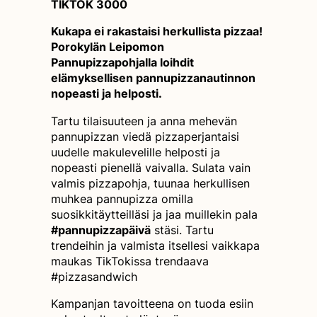
TIKTOK 3000
Kukapa ei rakastaisi herkullista pizzaa!
Porokylän Leipomon
Pannupizzapohjalla loihdit
elämyksellisen pannupizzanautinnon
nopeasti ja helposti.
Tartu tilaisuuteen ja anna mehevän
pannupizzan viedä pizzaperjantaisi
uudelle makulevelille helposti ja
nopeasti pienellä vaivalla. Sulata vain
valmis pizzapohja, tuunaa herkullisen
muhkea pannupizza omilla
suosikkitäytteilläsi ja jaa muillekin pala
#pannupizzapäivä
stäsi. Tartu
trendeihin ja valmista itsellesi vaikkapa
maukas TikTokissa trendaava
#pizzasandwich
Kampanjan tavoitteena on tuoda esiin