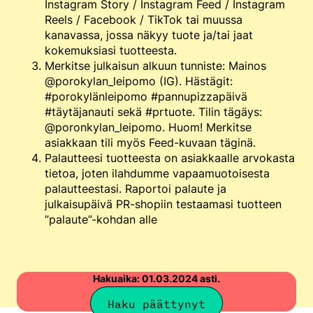
Instagram Story / Instagram Feed / Instagram
Reels / Facebook / TikTok tai muussa
kanavassa, jossa näkyy tuote ja/tai jaat
kokemuksiasi tuotteesta.
Merkitse julkaisun alkuun tunniste: Mainos
@porokylan_leipomo (IG). Hästägit:
#porokylänleipomo #pannupizzapäivä
#täytäjanauti sekä #prtuote. Tilin tägäys:
@poronkylan_leipomo. Huom! Merkitse
asiakkaan tili myös Feed-kuvaan täginä.
Palautteesi tuotteesta on asiakkaalle arvokasta
tietoa, joten ilahdumme vapaamuotoisesta
palautteestasi. Raportoi palaute ja
julkaisupäivä PR-shopiin testaamasi tuotteen
”palaute”-kohdan alle
Hakuaika: 01.03.2024 asti.
Haku päättynyt