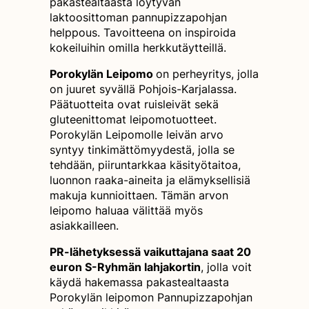
pakastealtaasta löytyvän
laktoosittoman pannupizzapohjan
helppous. Tavoitteena on inspiroida
kokeiluihin omilla herkkutäytteillä.
Porokylän Leipomo
on perheyritys, jolla
on juuret syvällä Pohjois-Karjalassa.
Päätuotteita ovat ruisleivät sekä
gluteenittomat leipomotuotteet.
Porokylän Leipomolle leivän arvo
syntyy tinkimättömyydestä, jolla se
tehdään, piiruntarkkaa käsityötaitoa,
luonnon raaka-aineita ja elämyksellisiä
makuja kunnioittaen. Tämän arvon
leipomo haluaa välittää myös
asiakkailleen.
PR-lähetyksessä vaikuttajana saat 20
euron S-Ryhmän lahjakortin
, jolla voit
käydä hakemassa pakastealtaasta
Porokylän leipomon Pannupizzapohjan