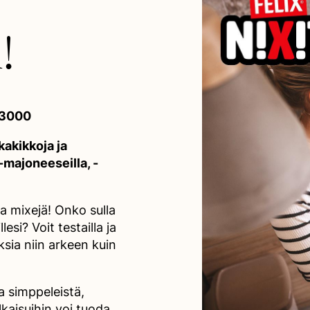
!
 3000
kakikkoja ja
-majoneeseilla, -
sia mixejä! Onko sulla
esi? Voit testailla ja
oksia niin arkeen kuin
 simppeleistä,
lkaisuihin voi tuoda