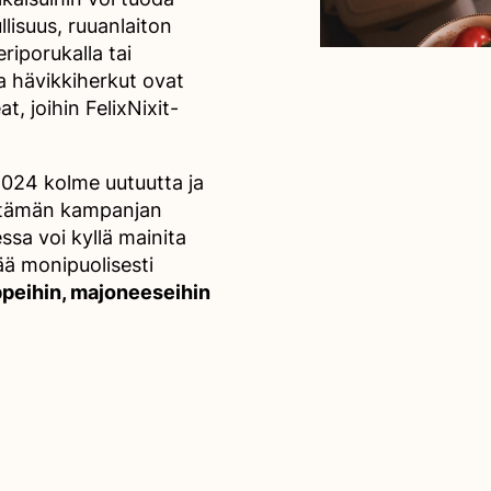
lisuus, ruuanlaiton
riporukalla tai
ja hävikkiherkut ovat
t, joihin FelixNixit-
 2024 kolme uutuutta ja
 tämän kampanjan
essa voi kyllä mainita
ää monipuolisesti
peihin, majoneeseihin