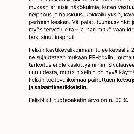
mukaan erilaisia näkökulmia, kuten vastuul
helppous ja hauskuus, kokkailu yksin, kave
perheen kesken. Välipalat, tuunausvinkit 
myös tervetulleita – ja ihan mitkä vaan idea
boxi sinut inspiroi!
Felixin kastikevalikoimaan tulee keväällä
ne sujautetaan mukaan PR-boxiin, mutta
tarkoitus ei ole keskittyä niihin. Sivulause
uutuudesta, mutta nixeihin on hyvä käytt
Felixin tuotevalikoimaa painottuen
ketsup
ja salaattikastikkeisiin.
FelixNixit-tuotepaketin arvo on n. 30 €.