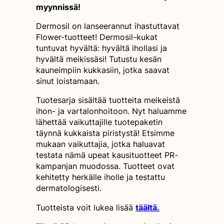
myynnissä!
Dermosil on lanseerannut ihastuttavat
Flower-tuotteet! Dermosil-kukat
tuntuvat hyvältä: hyvältä ihollasi ja
hyvältä meikissäsi! Tutustu kesän
kauneimpiin kukkasiin, jotka saavat
sinut loistamaan.
Tuotesarja sisältää tuotteita meikeistä
ihon- ja vartalonhoitoon. Nyt haluamme
lähettää vaikuttajille tuotepaketin
täynnä kukkaista piristystä! Etsimme
mukaan vaikuttajia, jotka haluavat
testata nämä upeat kausituotteet PR-
kampanjan muodossa. Tuotteet ovat
kehitetty herkälle iholle ja testattu
dermatologisesti.
Tuotteista voit lukea lisää
täältä.