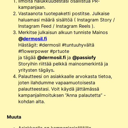
Ilmoita halukkuudestasi osallistua PR-
kampanjaan.
Vastaanota tuotepaketti postitse. Julkaise
haluamasi määrä sisältöä ( Instagram Story /
Instagram Feed / Instagram Reels ).
Merkitse julkaisun alkuun tunniste Mainos
@
dermosil.fi
Hästägit: #dermosil #tuntuuhyvältä
#flowerpower #prtuote
ja tägää
@dermosil.fi
ja
@passiofy
Storyihin riittää pelkkä mainosmerkintä ja
yritysten tägäys
.
Palautteesi on asiakkaalle arvokasta tietoa,
joten ilahdumme vapaamuotoisesta
palautteestasi. Voit käydä jättämässä
kampanjailmoituksen ”Anna palautetta” -
kohdan alta.
Muuta
Asiakkaalla on kampanjasisällöille