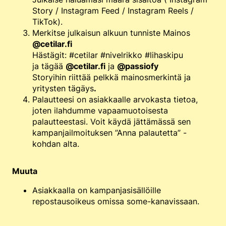
Story / Instagram Feed / Instagram Reels /
TikTok).
Merkitse julkaisun alkuun tunniste Mainos
@cetilar.fi
Hästägit: #cetilar #nivelrikko #lihaskipu
ja tägää
@cetilar.fi
ja
@passiofy
Storyihin riittää pelkkä mainosmerkintä ja
yritysten tägäys
.
Palautteesi on asiakkaalle arvokasta tietoa,
joten ilahdumme vapaamuotoisesta
palautteestasi. Voit käydä jättämässä sen
kampanjailmoituksen ”Anna palautetta” -
kohdan alta.
Muuta
Asiakkaalla on kampanjasisällöille
repostausoikeus omissa some-kanavissaan.