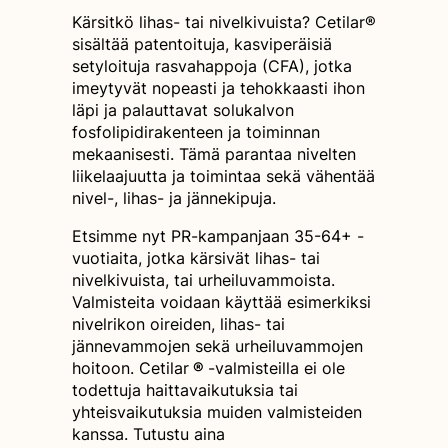
Kärsitkö lihas- tai nivelkivuista? Cetilar®
sisältää patentoituja, kasviperäisiä
setyloituja rasvahappoja (CFA), jotka
imeytyvät nopeasti ja tehokkaasti ihon
läpi ja palauttavat solukalvon
fosfolipidirakenteen ja toiminnan
mekaanisesti. Tämä parantaa nivelten
liikelaajuutta ja toimintaa sekä vähentää
nivel-, lihas- ja jännekipuja.
Etsimme nyt PR-kampanjaan 35-64+ -
vuotiaita, jotka kärsivät lihas- tai
nivelkivuista, tai urheiluvammoista.
Valmisteita voidaan käyttää esimerkiksi
nivelrikon oireiden, lihas- tai
jännevammojen sekä urheiluvammojen
hoitoon. Cetilar
®
-valmisteilla ei ole
todettuja haittavaikutuksia tai
yhteisvaikutuksia muiden valmisteiden
kanssa. Tutustu aina