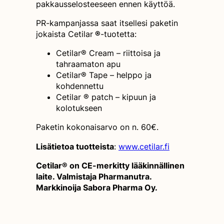
pakkausselosteeseen ennen käyttöä.
PR-kampanjassa saat itsellesi paketin
jokaista Cetilar
®
-tuotetta:
Cetilar® Cream – riittoisa ja
tahraamaton apu
Cetilar® Tape – helppo ja
kohdennettu
Cetilar ® patch – kipuun ja
kolotukseen
Paketin kokonaisarvo on n. 60€.
Lisätietoa tuotteista
:
www.cetilar.fi
Cetilar® on CE-merkitty lääkinnällinen
laite. Valmistaja Pharmanutra.
Markkinoija Sabora Pharma Oy.