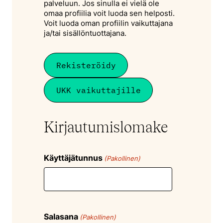
palveluun. Jos sinulla ei vielä ole
omaa profiilia voit luoda sen helposti.
Voit luoda oman profiilin vaikuttajana
ja/tai sisällöntuottajana.
Rekisteröidy
UKK vaikuttajille
Kirjautumislomake
Käyttäjätunnus
(Pakollinen)
Salasana
(Pakollinen)