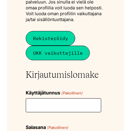
palveluun. Jos sinulla ei vielä ole
omaa profiilia voit luoda sen helposti.
Voit luoda oman profiilin vaikuttajana
ja/tai sisällöntuottajana.
Rekisteröidy
UKK vaikuttajille
Kirjautumislomake
Käyttäjätunnus
(Pakollinen)
Salasana
(Pakollinen)